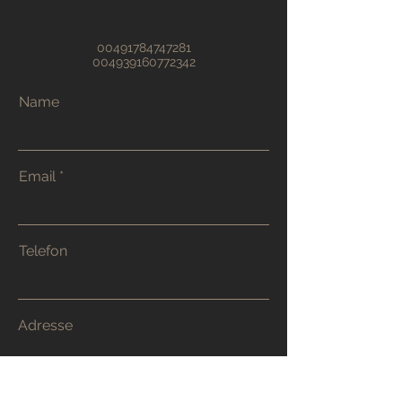
00491784747281
004939160772342
Name
Email
Telefon
Adresse